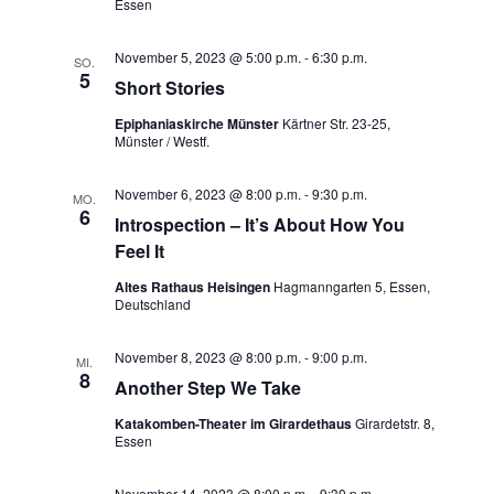
v
Essen
d
i
A
November 5, 2023 @ 5:00 p.m.
-
6:30 p.m.
SO.
g
5
n
Short Stories
a
s
Epiphaniaskirche Münster
Kärtner Str. 23-25,
t
Münster / Westf.
i
i
c
o
November 6, 2023 @ 8:00 p.m.
-
9:30 p.m.
MO.
6
h
n
Introspection – It’s About How You
Feel It
t
Altes Rathaus Heisingen
Hagmanngarten 5, Essen,
e
Deutschland
n
November 8, 2023 @ 8:00 p.m.
-
9:00 p.m.
,
MI.
8
Another Step We Take
N
Katakomben-Theater im Girardethaus
Girardetstr. 8,
a
Essen
v
November 14, 2023 @ 8:00 p.m.
-
9:30 p.m.