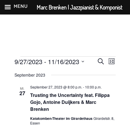
MENU
Marc Brenken | Jazzpianist & Komponist
Zum
Inhalt
springen
Veranstaltungen
V
V
9/27/2023
 - 
11/16/2023
S
L
e
e
D
u
i
r
September 2023
a
r
c
s
a
t
h
a
September 27, 2023 @ 8:00 p.m.
-
10:00 p.m.
t
MI.
u
n
27
e
Trusting the Uncertainty feat. Filippa
n
e
m
s
Gojo, Antoine Duijkers & Marc
s
w
t
Brenken
ä
t
a
Katakomben-Theater im Girardethaus
Girardetstr. 8,
h
a
l
Essen
l