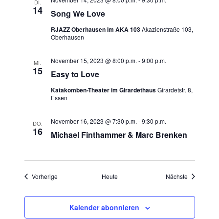
DI.
i
14
Song We Love
g
RJAZZ Oberhausen im AKA 103
Akazienstraße 103,
a
Oberhausen
t
November 15, 2023 @ 8:00 p.m.
-
9:00 p.m.
MI.
i
15
Easy to Love
o
Katakomben-Theater im Girardethaus
Girardetstr. 8,
n
Essen
November 16, 2023 @ 7:30 p.m.
-
9:30 p.m.
DO.
16
Michael Finthammer & Marc Brenken
Veranstaltungen
Veranstaltu
Vorherige
Heute
Nächste
Kalender abonnieren