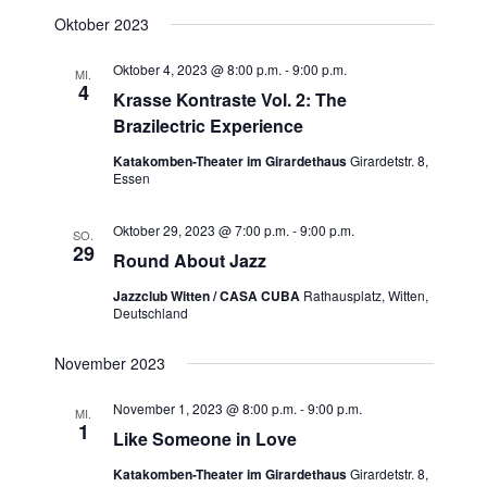
t
l
e
Oktober 2023
u
n
t
n
.
Oktober 4, 2023 @ 8:00 p.m.
-
9:00 p.m.
MI.
u
4
g
Krasse Kontraste Vol. 2: The
n
Brazilectric Experience
A
g
n
Katakomben-Theater im Girardethaus
Girardetstr. 8,
Essen
e
s
n
i
Oktober 29, 2023 @ 7:00 p.m.
-
9:00 p.m.
SO.
c
29
S
Round About Jazz
h
u
Jazzclub Witten / CASA CUBA
Rathausplatz, Witten,
t
Deutschland
c
e
h
November 2023
n
e
-
November 1, 2023 @ 8:00 p.m.
-
9:00 p.m.
MI.
u
1
N
Like Someone in Love
n
a
Katakomben-Theater im Girardethaus
Girardetstr. 8,