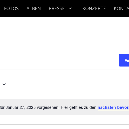
FOTOS
ALBEN
PRESSE
KONZERTE
KONT
V
5
für Januar 27, 2025 vorgesehen. Hier geht es zu den
nächsten bevor
H
i
n
w