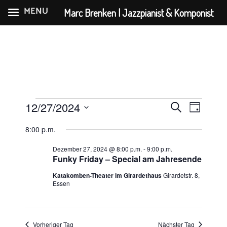
MENU
Marc Brenken | Jazzpianist & Komponist
Zum
Inhalt
springen
Veranstaltungen
V
V
12/27/2024
S
T
e
e
für
D
u
a
8:00 p.m.
r
a
r
c
Dezember
g
a
t
h
Dezember 27, 2024 @ 8:00 p.m.
-
9:00 p.m.
a
27,
u
Funky Friday – Special am Jahresende
n
e
n
m
s
2024
Katakomben-Theater im Girardethaus
Girardetstr. 8,
s
w
Essen
t
ä
t
a
h
a
l
l
Vorheriger Tag
Nächster Tag