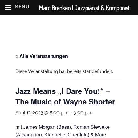
MENU
Marc Brenken | Jazzpianist & Komponist
Zum
Inhalt
springen
« Alle Veranstaltungen
Diese Veranstaltung hat bereits stattgefunden.
Jazz Means „I Dare You!“ –
The Music of Wayne Shorter
April 12, 2023 @ 8:00 p.m.
-
9:00 p.m.
mit James Morgan (Bass), Roman Sieweke
(Altsaophon, Klarinette, Querflöte) & Marc