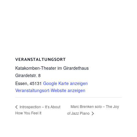
VERANSTALTUNGSORT
Katakomben-Theater im Girardethaus
Girardetstr. 8
Essen
,
45131
Google Karte anzeigen
Veranstaltungsort-Website anzeigen
Marc Brenken solo – The Joy
Introspection – It’s About
How You Feel It
of Jazz Piano