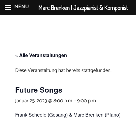
MENU
Marc Brenken | Jazzpianist & Komponist
Zum
Inhalt
springen
« Alle Veranstaltungen
Diese Veranstaltung hat bereits stattgefunden.
Future Songs
Januar 25, 2023 @ 8:00 p.m.
-
9:00 p.m.
Frank Scheele (Gesang) & Marc Brenken (Piano)