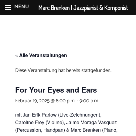
MENU
Marc Brenken | Jazzpianist & Komponist
Zum
Inhalt
springen
« Alle Veranstaltungen
Diese Veranstaltung hat bereits stattgefunden.
For Your Eyes and Ears
Februar 19, 2025 @ 8:00 p.m.
-
9:00 p.m.
mit Jan Erik Parlow (Live-Zeichnungen),
Caroline Frey (Violine), Jaime Moraga Vasquez
(Percussion, Handpan) & Marc Brenken (Piano,