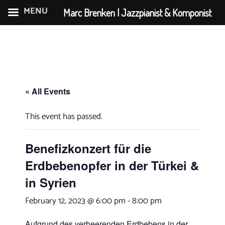
MENU
Marc Brenken | Jazzpianist & Komponist
Skip
to
content
« All Events
This event has passed.
Benefizkonzert für die
Erdbebenopfer in der Türkei &
in Syrien
February 12, 2023 @ 6:00 pm
-
8:00 pm
Aufgrund des verheerenden Erdbebens in der